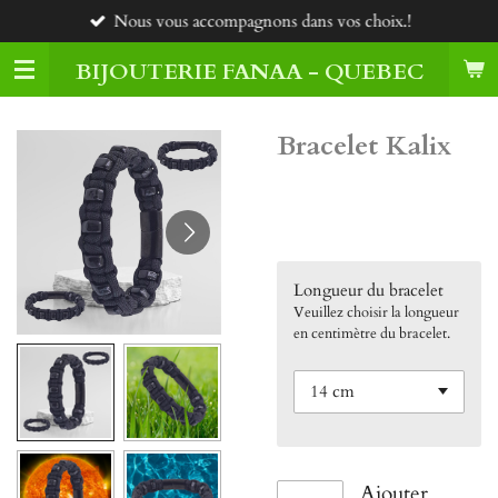
Nous vous accompagnons dans vos choix.!
Passer
au
BIJOUTERIE FANAA - QUEBEC
contenu
principal
Bracelet Kalix
45,00 $CA
Longueur du bracelet
Veuillez choisir la longueur
en centimètre du bracelet.
Ajouter