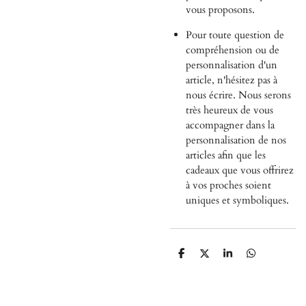
vous proposons.
Pour toute question de
compréhension ou de
personnalisation d'un
article, n'hésitez pas à
nous écrire. Nous serons
très heureux de vous
accompagner dans la
personnalisation de nos
articles afin que les
cadeaux que vous offrirez
à vos proches soient
uniques et symboliques.
P
P
P
P
a
a
a
a
r
r
r
r
t
t
t
t
a
a
a
a