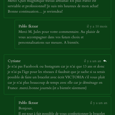
Merci! Quel magnifique travail artisanal! En plus Pablo est
serviable et professionnel! Je suis très heureux de mon achat!
Bonne continuation… je reviendrai!
Pablo Ikraar
il y a 10 mois
Merci M. Jules pour votre commentaire. Au plaisir de
vous accompagner dans vos futurs choix et
personnalisations sur mesure. A bientôt.
Cyriane
il y a un an
Je n’ai pas Facebook ou Instagram car je n’ai que 13 ans et donc
je n’ai pa l’âge pour les réseaux il faudrait que je sache si sa serais
possible de faire un bracelet avec écrit VICTORIA s’il vous plaît
car je n’ai plus beaucoup de temps avec elle car je déménage en
France .merci.bonne journée.(et a bientôt sûrement)
Pablo Ikraar
il y a un an
Bonjour,
Il est tout à fait possible de vous confectionner le bracelet