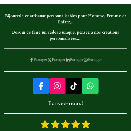
g
g
g
g
e
e
e
e
r
r
r
r
Bijouterie et artisanat personnalisables pour Homme, Femme et
Enfant,..
Besoin de faire un cadeau unique, pensez à nos créations
personnalisées..,!
Partager
Partager
Partager
Partager
F
I
T
W
a
n
i
h
Ecrivez-nous.!
c
s
k
a
e
t
T
t
b
a
o
s
1
2
3
4
5
E
É
o
g
k
A
n
v