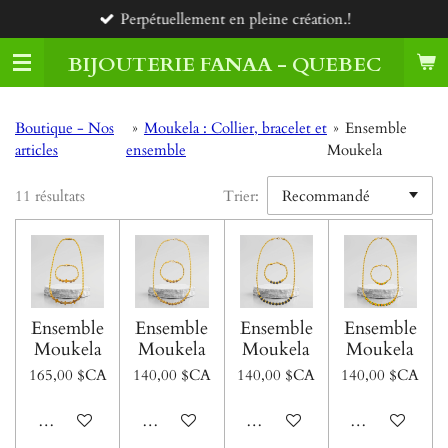
Perpétuellement en pleine création.!
Passer
au
BIJOUTERIE FANAA - QUEBEC
contenu
principal
Boutique - Nos
»
Moukela : Collier, bracelet et
»
Ensemble
articles
ensemble
Moukela
11 résultats
Trier:
Ensemble
Ensemble
Ensemble
Ensemble
Moukela
Moukela
Moukela
Moukela
165,00 $CA
140,00 $CA
140,00 $CA
140,00 $CA
Voir les détails
Voir les détails
Voir les détails
Voir les détails