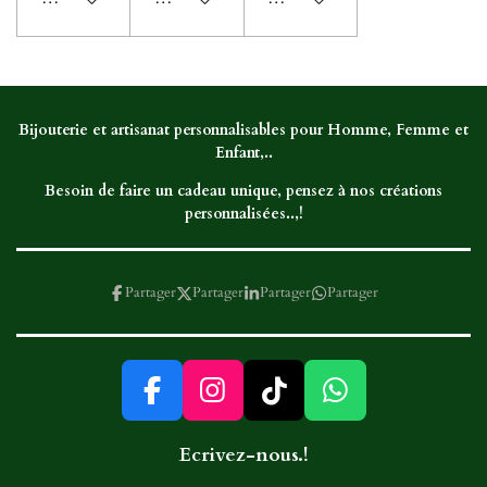
Bijouterie et artisanat personnalisables pour Homme, Femme et
Enfant,..
Besoin de faire un cadeau unique, pensez à nos créations
personnalisées..,!
Partager
Partager
Partager
Partager
F
I
T
W
a
n
i
h
Ecrivez-nous.!
c
s
k
a