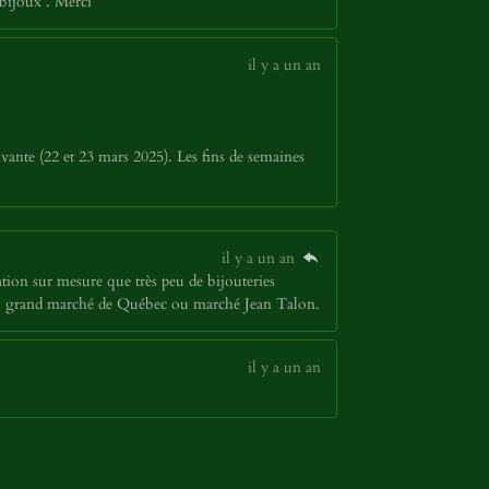
bijoux . Merci
il y a un an
vante (22 et 23 mars 2025). Les fins de semaines
il y a un an
tion sur mesure que très peu de bijouteries
p au grand marché de Québec ou marché Jean Talon.
il y a un an