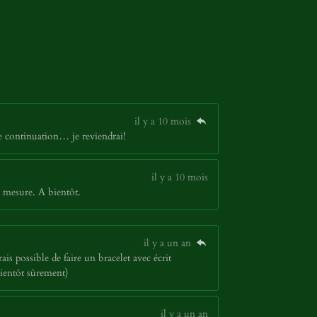
il y a 10 mois
ne continuation… je reviendrai!
il y a 10 mois
 mesure. A bientôt.
il y a un an
ais possible de faire un bracelet avec écrit
bientôt sûrement)
il y a un an