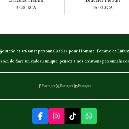
Bracelet Hebull
Bracelet Hebull
45,00 $CA
45,00 $CA
ijouterie et artisanat personnalisables pour Homme, Femme et Enfant,
soin de faire un cadeau unique, pensez à nos créations personnalisées.
Partager
Partager
Partager
F
I
T
W
a
n
i
h