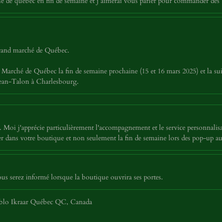
é de quebec en fin de semaine et j aimerai vous parler pour commander des 
 grand marché de Québec.
Marché de Québec la fin de semaine prochaine (15 et 16 mars 2025) et la sui
 Jean-Talon à Charlesbourg.
Moi j'apprécie particulièrement l'accompagnement et le service personnalisa
siter dans votre boutique et non seulement la fin de semaine lors des pop-u
 serez informé lorsque la boutique ouvrira ses portes.
ablo Ikraar Québec QC, Canada