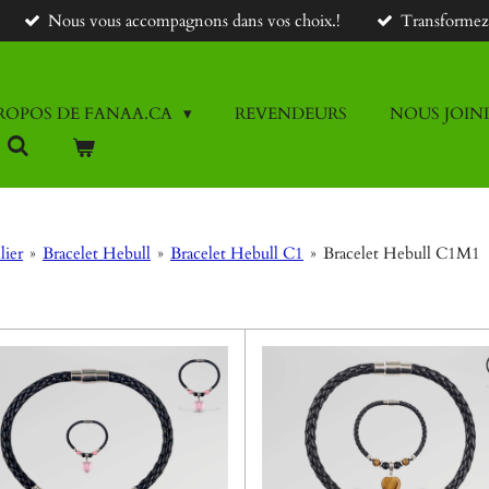
Nous vous accompagnons dans vos choix.!
Transformez v
ROPOS DE FANAA.CA
REVENDEURS
NOUS JOIN
lier
»
Bracelet Hebull
»
Bracelet Hebull C1
»
Bracelet Hebull C1M1