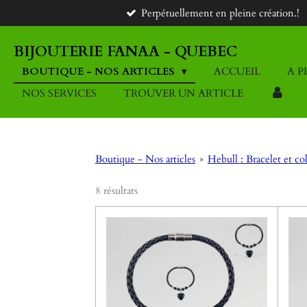
Perpétuellement en pleine création.!
Passer
au
contenu
BIJOUTERIE FANAA - QUEBEC
principal
BOUTIQUE - NOS ARTICLES
ACCUEIL
A P
NOS SERVICES
TROUVER UN ARTICLE
Boutique - Nos articles
»
Hebull : Bracelet et col
8 résultats