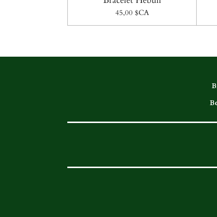
Bracelet Hebull
45,00 $CA
B
Be