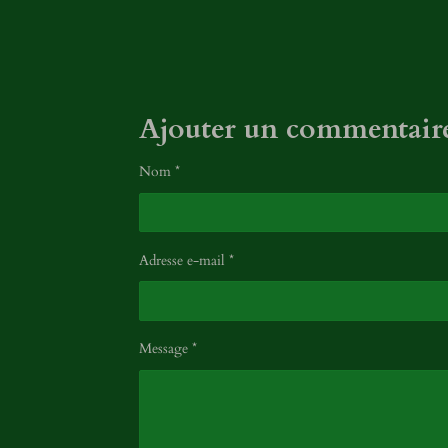
l
e
s
Ajouter un commentair
Nom *
Adresse e-mail *
Message *