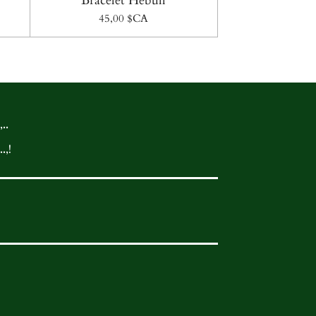
Bracelet Hebull
45,00 $CA
..
.,!