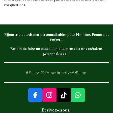
vos questions.
Bijouterie et artisanat personnalisables pour Homme, Femme et
Enfant,..
Besoin de faire un cadeau unique, pensez à nos créations
personnalisées..,!
Partager
Partager
Partager
Partager
F
I
T
W
a
n
i
h
Ecrivez-nous.!
c
s
k
a