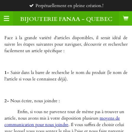
Perpétuellement en pleine création.!
Passer
au
BIJOUTERIE FANAA - QUEBEC
contenu
principal
Face à la grande variété d'articles disponibles, il serait idéal de
suivre les étapes suivantes pour naviguer, découvrir et rechercher
facilement un article spécifique :
1-
Saisir dans la barre de recherche le nom du produit (le nom de
l'article si vous le connaissez déjà).
2-
Nous écrire, nous joindre :
Enfin, si vous ne parvenez tout de même pas à trouver un
article, nous avons mis à votre disposition plusieurs
moyens de
communication pour nous joindre
. Il vous suffira de choisir celui
avec lequel vous vous sentez le plus à l'aise et nous faire parvenir