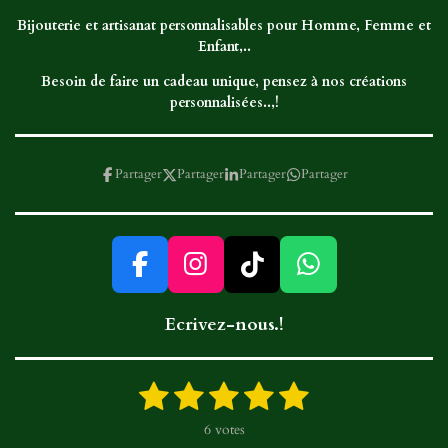
Bijouterie et artisanat personnalisables pour Homme, Femme et
Enfant,..
Besoin de faire un cadeau unique, pensez à nos créations
personnalisées..,!
Partager
Partager
Partager
Partager
F
I
T
W
a
n
i
h
Ecrivez-nous.!
c
s
k
a
e
t
T
t
b
a
o
s
1
2
3
4
5
E
É
o
g
k
A
n
v
é
é
é
é
é
v
6 votes
a
o
r
p
o