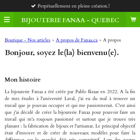
Perpétuellement en pleine création.!
Passer
au
BIJOUTERIE FANAA - QUEBEC
contenu
principal
Boutique - Nos articles
»
A propos de Fanaa.ca
»
A propos
Bonjour, soyez le(la) bienvenu(e).
Mon histoire
La bijouterie Fanaa a été créée par Pablo Ikraar en 2022. A la fin
de mes études à l'université Laval, j'ai eu du mal à trouver un
travail que je pouvais occuper et qui me passionnerait. C'est ainsi
que j'ai décidé de créer la bijouterie Fanaa pour pouvoir faire un
travail qui m'a toujours passionné et surtout que je trouve très
plaisant : la fabrication de bijoux et l'artisanat. Le principal objectif
était d'innover et de créer de nouveaux modèles pour faire la
différence sur le marché déjà très compétitif. Lors des toutes