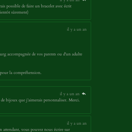
ais possible de faire un bracelet avec écrit
bientôt sûrement)
il y a un an
bourg accompagnée de vos parents ou d'un adulte
 pour la compréhension.
il y a un an
de bijoux que j’aimerais personnaliser. Merci.
il y a un an
n attendant, vous pouvez nous écrire sur