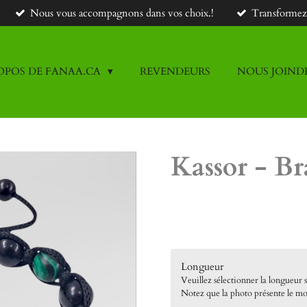
Nous vous accompagnons dans vos choix.!
Transformez v
OPOS DE FANAA.CA
REVENDEURS
NOUS JOIND
Kassor - Bra
30,00 $CA
Longueur
Veuillez sélectionner la longueur 
Notez que la photo présente le mo