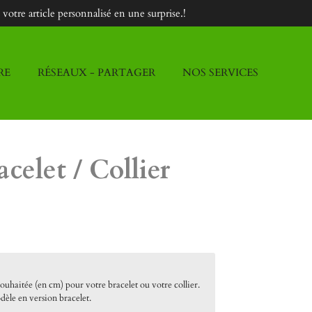
otre article personnalisé en une surprise.!
RE
RÉSEAUX - PARTAGER
NOS SERVICES
celet / Collier
souhaitée (en cm) pour votre bracelet ou votre collier.
dèle en version bracelet.