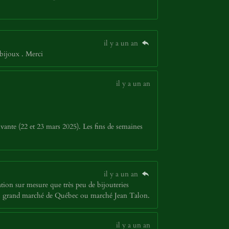
il y a un an
bijoux . Merci
il y a un an
vante (22 et 23 mars 2025). Les fins de semaines
il y a un an
tion sur mesure que très peu de bijouteries
p au grand marché de Québec ou marché Jean Talon.
il y a un an