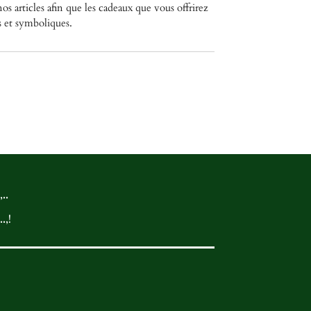
os articles afin que les cadeaux que vous offrirez
s et symboliques.
..
.,!