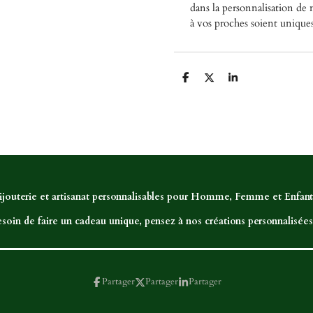
dans la personnalisation de n
à vos proches soient unique
P
P
P
a
a
a
r
r
r
t
t
t
a
a
a
g
g
g
e
e
e
r
r
r
ijouterie et artisanat personnalisables pour Homme, Femme et Enfant,
soin de faire un cadeau unique, pensez à nos créations personnalisées.
Partager
Partager
Partager