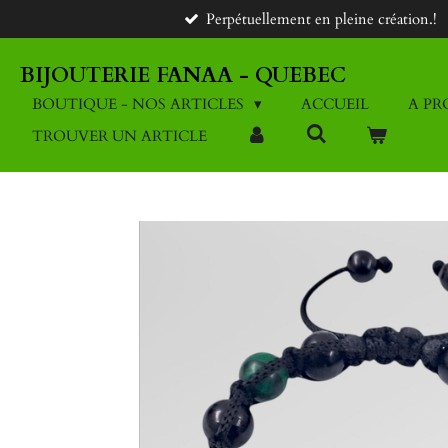
Perpétuellement en pleine création.!
Passer
au
contenu
BIJOUTERIE FANAA - QUEBEC
principal
BOUTIQUE - NOS ARTICLES
ACCUEIL
A PR
TROUVER UN ARTICLE