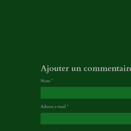
5
é
t
o
i
l
e
s
Ajouter un commentair
Nom *
Adresse e-mail *