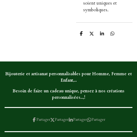
soient uniques et
symboliques.
P
P
P
P
a
a
a
a
r
r
r
r
t
t
t
t
a
a
a
a
g
g
g
g
e
e
e
e
r
r
r
r
Bijouterie et artisanat personnalisables pour Homme, Femme et
Enfant,..
Besoin de faire un cadeau unique, pensez à nos créations
personnalisées..,!
Partager
Partager
Partager
Partager