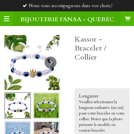
Nous vous accompagnons dans vos choix.!
Passer
au
BIJOUTERIE FANAA - QUEBEC
contenu
principal
Kassor -
Bracelet /
Collier
30,00 $CA
Longueur
Veuillez sélectionner la
longueur souhaitée (en cm)
pour votre bracelet ou votre
collier. Notez que la photo
présente le modèle en
version bracelet.