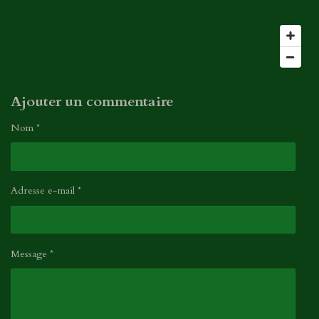
o
i
i
o
l
n
e
s
Ajouter un commentaire
Nom *
Adresse e-mail *
Message *