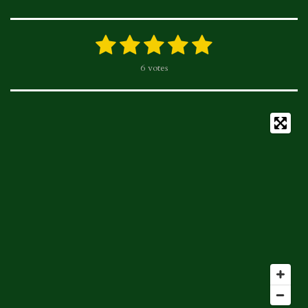
e
t
T
t
b
a
o
s
1
2
3
4
5
E
É
o
g
k
A
n
v
é
é
é
é
é
v
6 votes
a
o
r
p
o
t
t
t
t
t
l
k
a
p
y
u
o
o
o
o
o
e
m
a
r
i
i
i
i
i
t
l
i
'
l
l
l
l
l
o
é
e
e
e
e
e
n
v
a
:
s
s
s
s
l
5
u
é
a
t
t
o
i
i
o
l
n
e
s