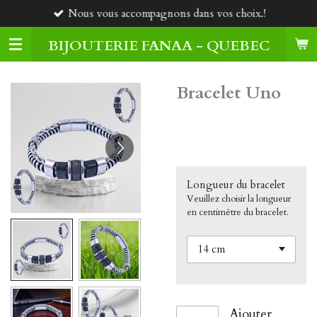
Nous vous accompagnons dans vos choix.!
Passer
au
BIJOUTERIE FANAA - QUEBEC
contenu
principal
Bracelet Uno
80,00 $CA
Longueur du bracelet
Veuillez choisir la longueur
en centimètre du bracelet.
Ajouter