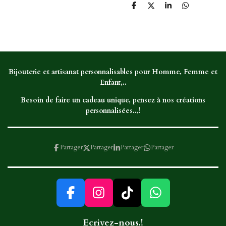
P
P
P
P
a
a
a
a
r
r
r
r
t
t
t
t
a
a
a
a
g
g
g
g
e
e
e
e
r
r
r
r
Bijouterie et artisanat personnalisables pour Homme, Femme et
Enfant,..
Besoin de faire un cadeau unique, pensez à nos créations
personnalisées..,!
Partager
Partager
Partager
Partager
F
I
T
W
a
n
i
h
Ecrivez-nous.!
c
s
k
a