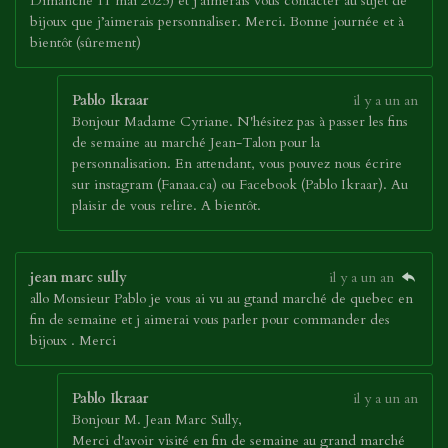
Dimanche 11 mai 2025) et j’aimerais vous contacter au sujet de
bijoux que j’aimerais personnaliser. Merci. Bonne journée et à
bientôt (sûrement)
Pablo Ikraar
il y a un an
Bonjour Madame Cyriane. N'hésitez pas à passer les fins
de semaine au marché Jean-Talon pour la
personnalisation. En attendant, vous pouvez nous écrire
sur instagram (Fanaa.ca) ou Facebook (Pablo Ikraar). Au
plaisir de vous relire. A bientôt.
jean marc sully
il y a un an
allo Monsieur Pablo je vous ai vu au gtand marché de quebec en
fin de semaine et j aimerai vous parler pour commander des
bijoux . Merci
Pablo Ikraar
il y a un an
Bonjour M. Jean Marc Sully,
Merci d'avoir visité en fin de semaine au grand marché