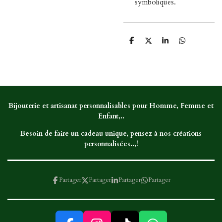
symboliques.
P
P
P
P
a
a
a
a
r
r
r
r
t
t
t
t
a
a
a
a
g
g
g
g
e
e
e
e
r
r
r
r
Bijouterie et artisanat personnalisables pour Homme, Femme et
Enfant,..
Besoin de faire un cadeau unique, pensez à nos créations
personnalisées..,!
Partager
Partager
Partager
Partager