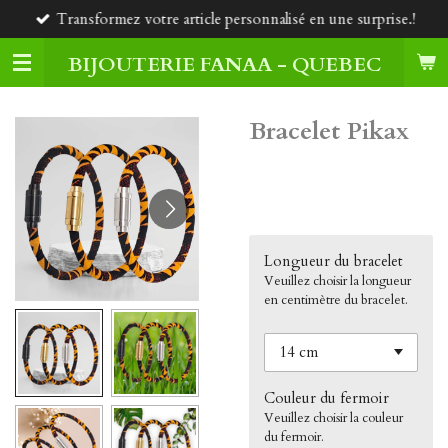
Transformez votre article personnalisé en une surprise.!
Passer
au
BIJOUTERIE FANAA - QUEBEC
contenu
principal
Bracelet Pikax
35,00 $CA
Longueur du bracelet
Veuillez choisir la longueur
en centimètre du bracelet.
Couleur du fermoir
Veuillez choisir la couleur
du fermoir.