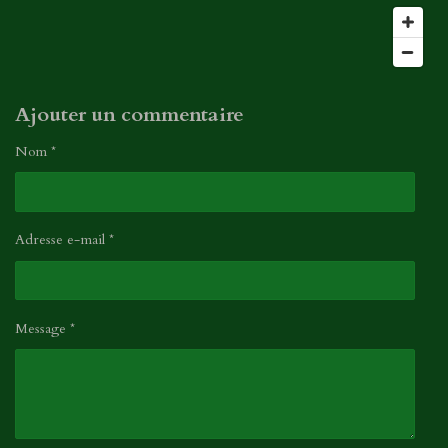
o
l
n
e
s
Ajouter un commentaire
Nom *
Adresse e-mail *
Message *