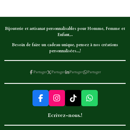
r
r
r
r
t
t
t
t
a
a
a
a
g
g
g
g
e
e
e
e
r
r
r
r
Bijouterie et artisanat personnalisables pour Homme, Femme et
Enfant,..
Besoin de faire un cadeau unique, pensez à nos créations
personnalisées..,!
Partager
Partager
Partager
Partager
F
I
T
W
a
n
i
h
Ecrivez-nous.!
c
s
k
a
e
t
T
t