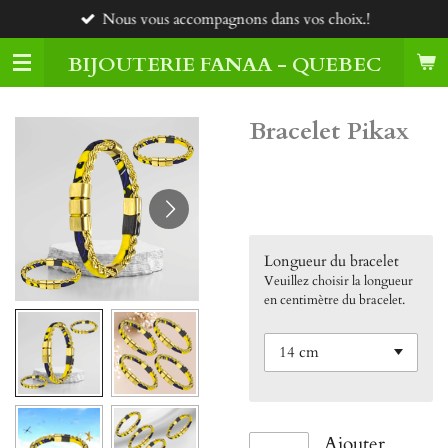
Nous vous accompagnons dans vos choix.!
Passer
au
BIJOUTERIE FANAA - QUEBEC
contenu
principal
Bracelet Pikax
55,00 $CA
Longueur du bracelet
Veuillez choisir la longueur
en centimètre du bracelet.
Ajouter