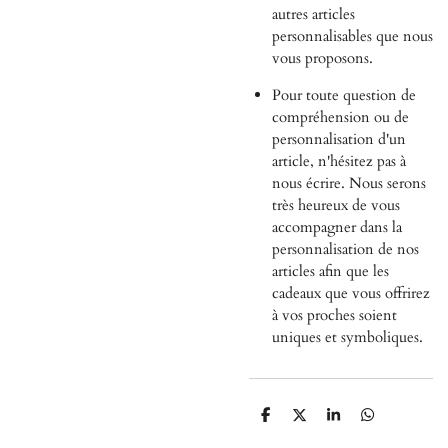
autres articles
personnalisables que nous
vous proposons.
Pour toute question de
compréhension ou de
personnalisation d'un
article, n'hésitez pas à
nous écrire. Nous serons
très heureux de vous
accompagner dans la
personnalisation de nos
articles afin que les
cadeaux que vous offrirez
à vos proches soient
uniques et symboliques.
P
P
P
P
a
a
a
a