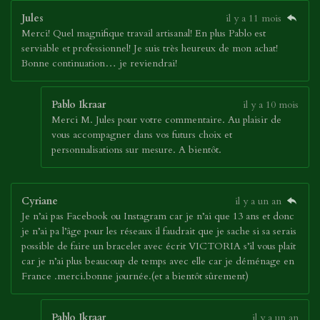
Jules
il y a 11 mois
Merci! Quel magnifique travail artisanal! En plus Pablo est
serviable et professionnel! Je suis très heureux de mon achat!
Bonne continuation… je reviendrai!
Pablo Ikraar
il y a 10 mois
Merci M. Jules pour votre commentaire. Au plaisir de
vous accompagner dans vos futurs choix et
personnalisations sur mesure. A bientôt.
Cyriane
il y a un an
Je n’ai pas Facebook ou Instagram car je n’ai que 13 ans et donc
je n’ai pa l’âge pour les réseaux il faudrait que je sache si sa serais
possible de faire un bracelet avec écrit VICTORIA s’il vous plaît
car je n’ai plus beaucoup de temps avec elle car je déménage en
France .merci.bonne journée.(et a bientôt sûrement)
Pablo Ikraar
il y a un an