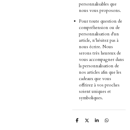
personnalisables que
nous vous proposons.
Pour toute question de
compréhension ou de
personnalisation d'un
article, n'hésitez pas à
nous écrire. Nous
serons très heureux de
vous accompagner dans
la personnalisation de
nos articles afin que les
cadeaux que vous
offrirez à vos proches
soient uniques et
symboliques.
P
P
P
P
a
a
a
a