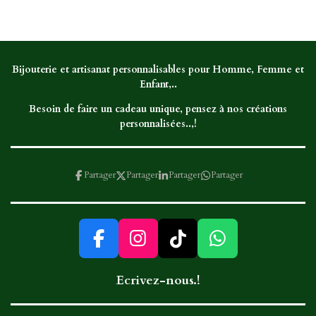
r
r
r
r
t
t
t
t
a
a
a
a
g
g
g
g
e
e
e
e
r
r
r
r
Bijouterie et artisanat personnalisables pour Homme, Femme et
Enfant,..
Besoin de faire un cadeau unique, pensez à nos créations
personnalisées..,!
Partager
Partager
Partager
Partager
F
I
T
W
a
n
i
h
Ecrivez-nous.!
c
s
k
a
e
t
T
t