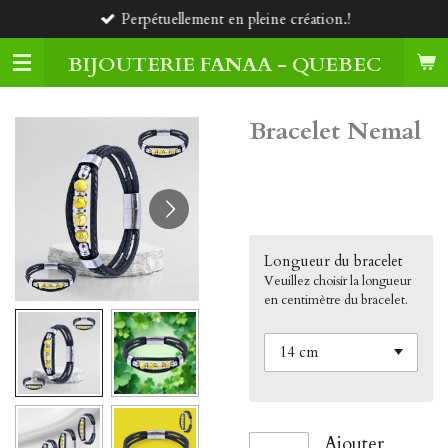
Perpétuellement en pleine création.!
Passer
au
BIJOUTERIE FANAA - QUEBEC
contenu
principal
Bracelet Nemal
55,00 $CA
Longueur du bracelet
Veuillez choisir la longueur
en centimètre du bracelet.
Ajouter