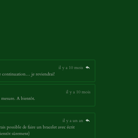
il y a 10 mois
ne continuation… je reviendrai!
il y a 10 mois
 mesure. A bientôt.
il y a un an
ais possible de faire un bracelet avec écrit
bientôt sûrement)