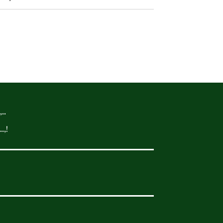
..
.,!