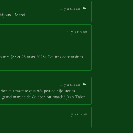
il y a un an
bijoux . Merci
il y a un an
vante (22 et 23 mars 2025). Les fins de semaines
il y a un an
tion sur mesure que très peu de bijouteries
p au grand marché de Québec ou marché Jean Talon.
il y a un an