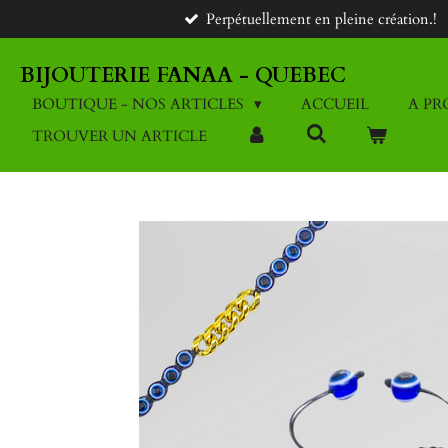
Perpétuellement en pleine création.!
Passer
au
contenu
BIJOUTERIE FANAA - QUEBEC
principal
BOUTIQUE - NOS ARTICLES
ACCUEIL
A PR
TROUVER UN ARTICLE