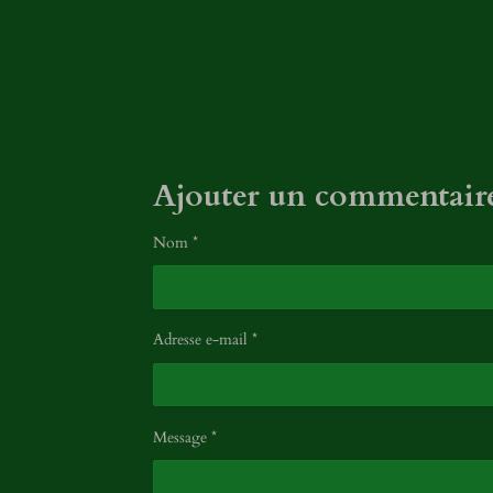
t
o
i
l
e
s
Ajouter un commentair
Nom *
Adresse e-mail *
Message *