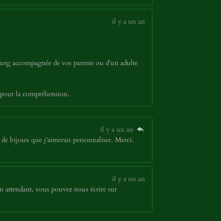
il y a un an
bourg accompagnée de vos parents ou d'un adulte
 pour la compréhension.
il y a un an
de bijoux que j’aimerais personnaliser. Merci.
il y a un an
n attendant, vous pouvez nous écrire sur