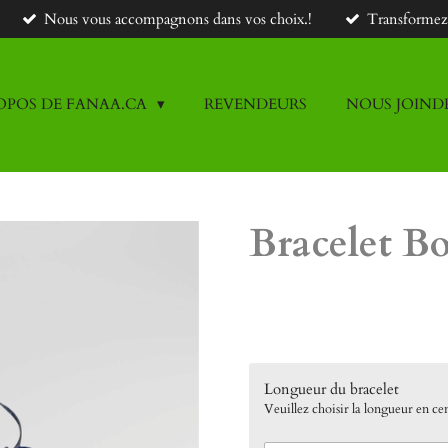
Nous vous accompagnons dans vos choix.!
Transformez v
OPOS DE FANAA.CA
REVENDEURS
NOUS JOIND
Bracelet Bo
40,00 $CA
Longueur du bracelet
Veuillez choisir la longueur en ce