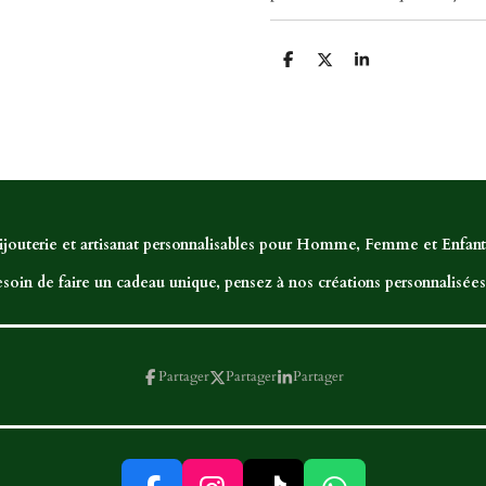
P
P
P
a
a
a
r
r
r
t
t
t
a
a
a
g
g
g
e
e
e
r
r
r
ijouterie et artisanat personnalisables pour Homme, Femme et Enfant,
soin de faire un cadeau unique, pensez à nos créations personnalisées.
Partager
Partager
Partager