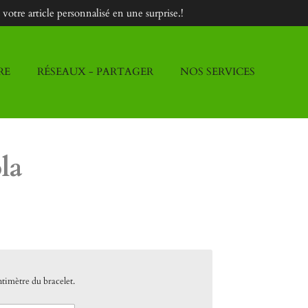
otre article personnalisé en une surprise.!
RE
RÉSEAUX - PARTAGER
NOS SERVICES
la
ntimètre du bracelet.