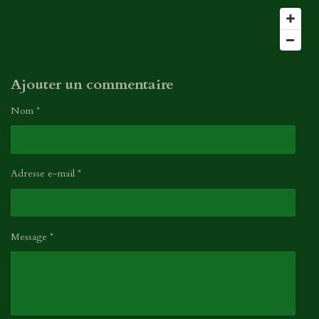
i
o
l
n
e
s
Ajouter un commentaire
Nom *
Adresse e-mail *
Message *