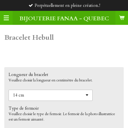
Perpétuellement en pleine création.!
Passer
au
BIJOUTERIE FANAA - QUEBEC
contenu
principal
Bracelet Hebull
40,00 $CA
Longueur du bracelet
Veuillez choisir la longueur en centimètre du bracelet.
Type de fermoir
Veuillez choisir le type de fermoir. Le fermoir de la photo illustratrice
est un fermoir aimanté.