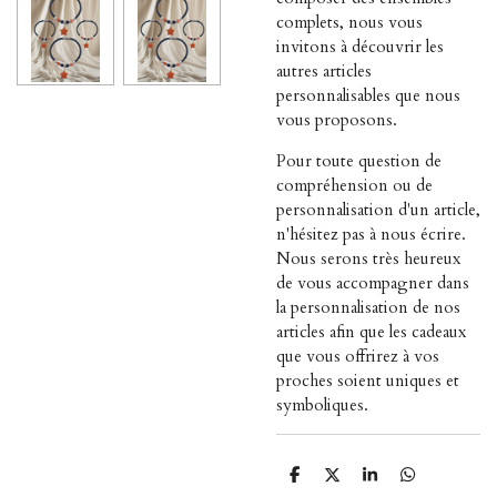
complets, nous vous
invitons à découvrir les
autres articles
personnalisables que nous
vous proposons.
Pour toute question de
compréhension ou de
personnalisation d'un article,
n'hésitez pas à nous écrire.
Nous serons très heureux
de vous accompagner dans
la personnalisation de nos
articles afin que les cadeaux
que vous offrirez à vos
proches soient uniques et
symboliques.
P
P
P
P
a
a
a
a