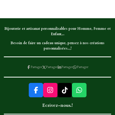
r
r
r
r
t
t
t
t
a
a
a
a
g
g
g
g
e
e
e
e
r
r
r
r
Bijouterie et artisanat personnalisables pour Homme, Femme et
Enfant,..
Besoin de faire un cadeau unique, pensez à nos créations
personnalisées..,!
Partager
Partager
Partager
Partager
F
I
T
W
a
n
i
h
Ecrivez-nous.!
c
s
k
a
e
t
T
t