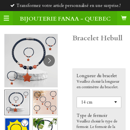
Transformez votre article personnalisé en une surprise.!
Passer
au
BIJOUTERIE FANAA - QUEBEC
contenu
principal
Bracelet Hebull
45,00 $CA
Longueur du bracelet
Veuillez choisir la longueur
en centimètre du bracelet.
Type de fermoir
Veuillez choisir le type de
fermoir. Le fermoir de la