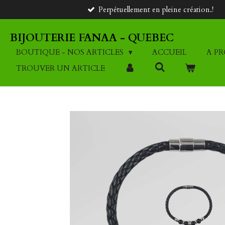
Perpétuellement en pleine création.!
Passer
au
contenu
BIJOUTERIE FANAA - QUEBEC
principal
BOUTIQUE - NOS ARTICLES
ACCUEIL
A P
TROUVER UN ARTICLE