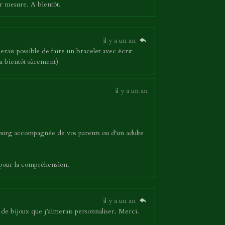
r mesure. A bientôt.
il y a un an
serais possible de faire un bracelet avec écrit
a bientôt sûrement)
il y a un an
bourg accompagnée de vos parents ou d'un adulte
 pour la compréhension.
il y a un an
de bijoux que j’aimerais personnaliser. Merci.