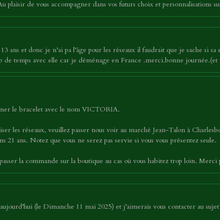
 plaisir de vous accompagner dans vos futurs choix et personnalisations su
3 ans et donc je n’ai pa l’âge pour les réseaux il faudrait que je sache si sa 
oup de temps avec elle car je déménage en France .merci.bonne journée.(et 
tionner le bracelet avec le nom VICTORIA.
iser les réseaux, veuillez passer nous voir au marché Jean-Talon à Charles
s 21 ans. Notez que vous ne serez pas servie si vous vous présentez seule.
asser la commande sur la boutique au cas où vous habitez trop loin. Merci
ujourd’hui (le Dimanche 11 mai 2025) et j’aimerais vous contacter au sujet 