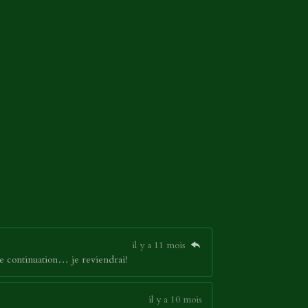
il y a 11 mois
nne continuation… je reviendrai!
il y a 10 mois