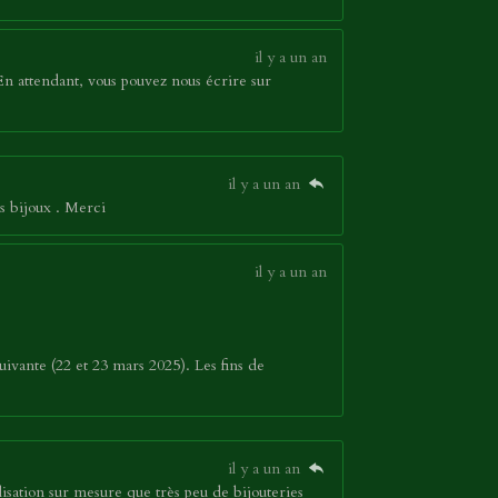
il y a un an
En attendant, vous pouvez nous écrire sur
il y a un an
s bijoux . Merci
il y a un an
ivante (22 et 23 mars 2025). Les fins de
il y a un an
sation sur mesure que très peu de bijouteries