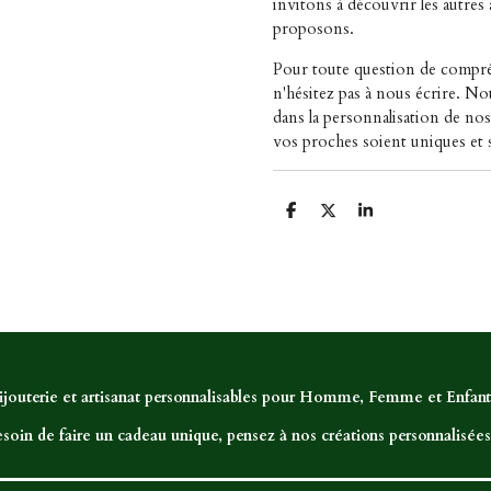
invitons à découvrir les autres
proposons.
Pour toute question de compréh
n'hésitez pas à nous écrire. 
dans la personnalisation de nos 
vos proches soient uniques et
P
P
P
a
a
a
r
r
r
t
t
t
a
a
a
g
g
g
e
e
e
r
r
r
ijouterie et artisanat personnalisables pour Homme, Femme et Enfant,
soin de faire un cadeau unique, pensez à nos créations personnalisées.