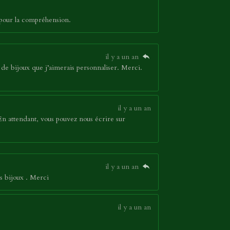
 pour la compréhension.
il y a un an
de bijoux que j’aimerais personnaliser. Merci.
il y a un an
En attendant, vous pouvez nous écrire sur
il y a un an
s bijoux . Merci
il y a un an