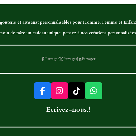
ijouterie et artisanat personnalisables pour Homme, Femme et Enfant,
soin de faire un cadeau unique, pensez à nos créations personnalisées.
Partager
Partager
Partager
F
I
T
W
a
n
i
h
Ecrivez-nous.!
c
s
k
a
e
t
T
t
b
a
o
s
o
g
k
A