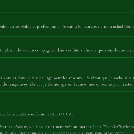
 Pablo est serviable et professionnel! Je suis très heureux de mon achat! Bo
 plaisir de vous accompagner dans vos futurs choix et personnalisations su
3 ans et donc je n’ai pa l’âge pour les réseaux il faudrait que je sache si sa 
oup de temps avec elle car je déménage en France .merci.bonne journée.(et 
tionner le bracelet avec le nom VICTORIA.
iser les réseaux, veuillez passer nous voir au marché Jean-Talon à Charles
s 21 ans. Notez que vous ne serez pas servie si vous vous présentez seule.