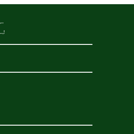
..
.,!