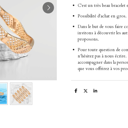
C'est un très beau bracelet 
Possibilité d'achat en gros.
Dans le but de vous faire 
invitons à découvrir les aut
proposons.
Pour toute question de com
n'hésitez pas à nous écrire
accompagner dans la personn
que vous offrirez à vos pro
P
P
P
a
a
a
r
r
r
t
t
t
a
a
a
g
g
g
e
e
e
r
r
r