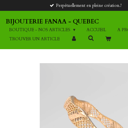
Perpétuellement en pleine création.!
Passer
au
contenu
BIJOUTERIE FANAA - QUEBEC
principal
BOUTIQUE - NOS ARTICLES
ACCUEIL
A P
TROUVER UN ARTICLE