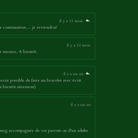
il y a 11 mois
nne continuation… je reviendrai!
il y a 10 mois
r mesure. A bientôt.
il y a un an
serais possible de faire un bracelet avec écrit
a bientôt sûrement)
il y a un an
bourg accompagnée de vos parents ou d'un adulte