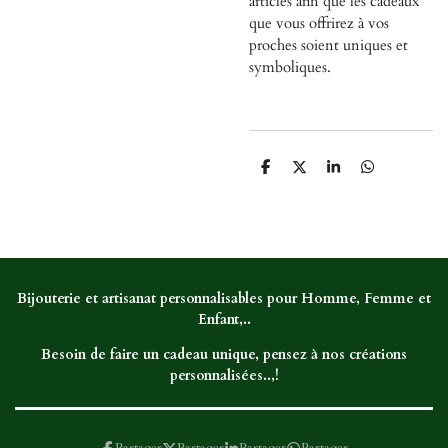
articles afin que les cadeaux
que vous offrirez à vos
proches soient uniques et
symboliques.
P
P
P
P
a
a
a
a
r
r
r
r
t
t
t
t
a
a
a
a
g
g
g
g
e
e
e
e
r
r
r
r
Bijouterie et artisanat personnalisables pour Homme, Femme et
Enfant,..
Besoin de faire un cadeau unique, pensez à nos créations
personnalisées..,!
Partager
Partager
Partager
Partager