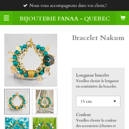
Nous vous accompagnons dans vos choix.!
Passer
au
BIJOUTERIE FANAA - QUEBEC
contenu
principal
Bracelet Nakum
75,00 $CA
Longueur bracelet
Veuillez choisir la longueur
en centimètre du bracelet.
Couleur
Veuillez choisir la couleur
des accessoires (chaines et