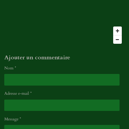
u
é
a
t
t
o
i
i
o
l
n
e
s
Ajouter un commentaire
Nom *
Adresse e-mail *
Message *