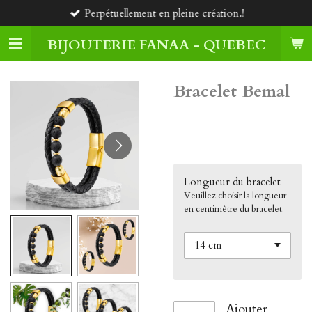
Perpétuellement en pleine création.!
Passer
au
BIJOUTERIE FANAA - QUEBEC
contenu
principal
Bracelet Bemal
35,00 $CA
Longueur du bracelet
Veuillez choisir la longueur
en centimètre du bracelet.
Ajouter