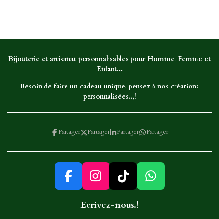
a
a
a
a
r
r
r
r
t
t
t
t
a
a
a
a
g
g
g
g
e
e
e
e
r
r
r
r
Bijouterie et artisanat personnalisables pour Homme, Femme et
Enfant,..
Besoin de faire un cadeau unique, pensez à nos créations
personnalisées..,!
Partager
Partager
Partager
Partager
F
I
T
W
a
n
i
h
Ecrivez-nous.!
c
s
k
a