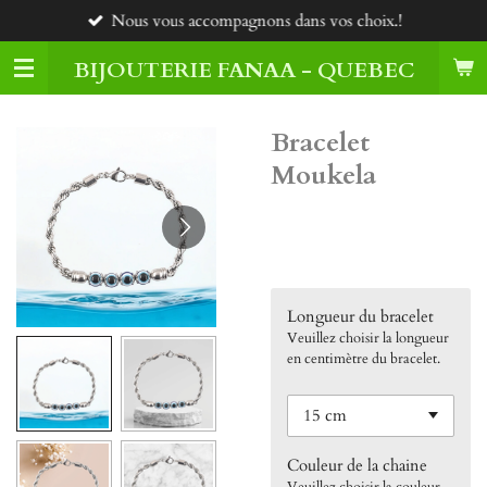
Nous vous accompagnons dans vos choix.!
Passer
au
BIJOUTERIE FANAA - QUEBEC
contenu
principal
Bracelet
Moukela
60,00 $CA
Longueur du bracelet
Veuillez choisir la longueur
en centimètre du bracelet.
Couleur de la chaine
Veuillez choisir la couleur