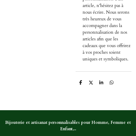
article, n'hésitez pas à
nous écrire. Nous serons
très heureux de vous
accompagner dans la
personnalisation de nos
articles afin que les
cadeaux que vous offrirez
à vos proches soient
uniques et symboliques.
P
P
P
P
a
a
a
a
r
r
r
r
t
t
t
t
a
a
a
a
g
g
g
g
e
e
e
e
r
r
r
r
Bijouterie et artisanat personnalisables pour Homme, Femme et
Enfant,..