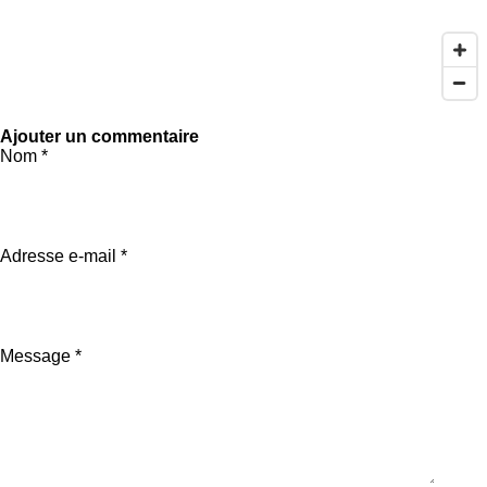
e
o
s
n
Ajouter un commentaire
Nom *
Adresse e-mail *
Message *