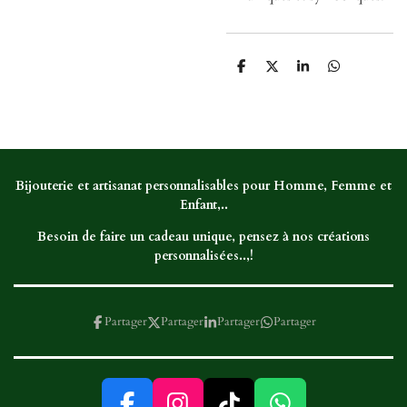
P
P
P
P
a
a
a
a
r
r
r
r
t
t
t
t
a
a
a
a
g
g
g
g
e
e
e
e
r
r
r
r
Bijouterie et artisanat personnalisables pour Homme, Femme et
Enfant,..
Besoin de faire un cadeau unique, pensez à nos créations
personnalisées..,!
Partager
Partager
Partager
Partager