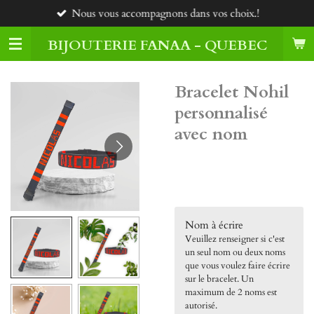
Nous vous accompagnons dans vos choix.!
Passer
au
BIJOUTERIE FANAA - QUEBEC
contenu
principal
Bracelet Nohil
personnalisé
avec nom
40,00 $CA
Nom à écrire
Veuillez renseigner si c'est
un seul nom ou deux noms
que vous voulez faire écrire
sur le bracelet. Un
maximum de 2 noms est
autorisé.