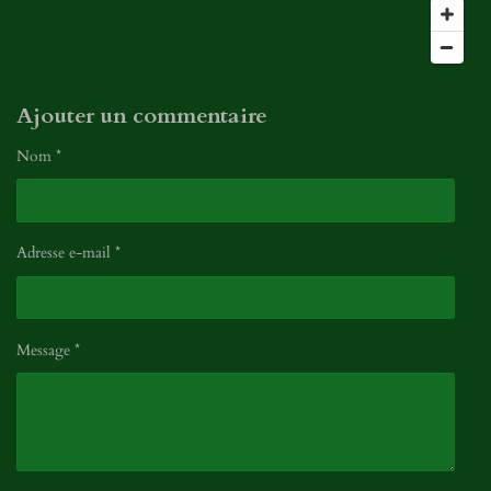
l
n
e
s
Ajouter un commentaire
Nom *
Adresse e-mail *
Message *