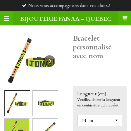
Nous vous accompagnons dans vos choix.!
Passer
au
BIJOUTERIE FANAA - QUEBEC
contenu
principal
Bracelet
personnalisé
avec nom
45,00 $CA
Longueur (cm)
Veuillez choisir la longueur
en centimètre du bracelet.