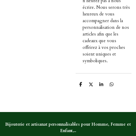
n'hésitez pas à nous
écrire. Nous serons très
heureux de vous
accompagner dans la
personnalisation de nos
articles afin que les
cadeaux que vous
offrirez à vos proches
soient uniques et
symboliques.
P
P
P
P
a
a
a
a
r
r
r
r
t
t
t
t
a
a
a
a
g
g
g
g
e
e
e
e
r
r
r
r
Bijouterie et artisanat personnalisables pour Homme, Femme et
Enfant,..