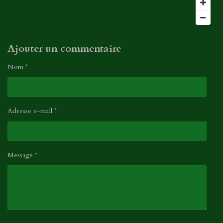
l
n
e
s
Ajouter un commentaire
Nom *
Adresse e-mail *
Message *