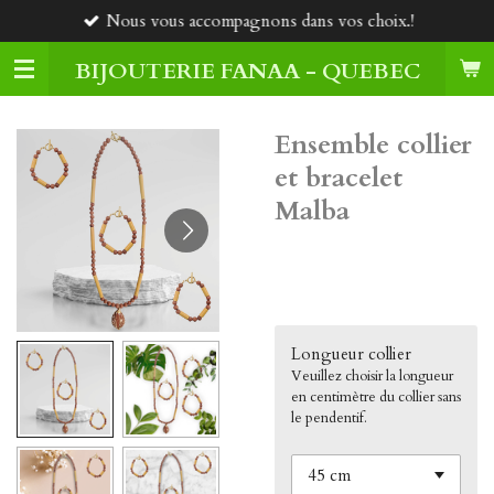
Nous vous accompagnons dans vos choix.!
Passer
au
BIJOUTERIE FANAA - QUEBEC
contenu
principal
Ensemble collier
et bracelet
Malba
80,00 $CA
Longueur collier
Veuillez choisir la longueur
en centimètre du collier sans
le pendentif.