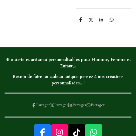
P
P
P
P
a
a
a
a
r
r
r
r
t
t
t
t
a
a
a
a
g
g
g
g
e
e
e
e
r
r
r
r
Bijouterie et artisanat personnalisables pour Homme, Femme et
Enfant,..
Besoin de faire un cadeau unique, pensez à nos créations
personnalisées..,!
Partager
Partager
Partager
Partager
F
I
T
W