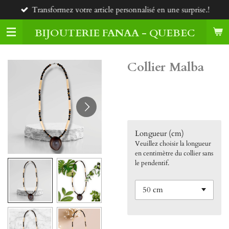
Transformez votre article personnalisé en une surprise.!
Passer
au
BIJOUTERIE FANAA - QUEBEC
contenu
principal
Collier Malba
70,00 $CA
Longueur (cm)
Veuillez choisir la longueur
en centimètre du collier sans
le pendentif.