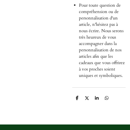
Pour toute question de
compréhension ou de
personnalisation d'un
article, n'hésitez pas à
nous écrire. Nous serons
très heureux de vous
accompagner dans la
personnalisation de nos
articles afin que les
cadeaux que vous offrirez
à vos proches soient
uniques et symboliques.
P
P
P
P
a
a
a
a
r
r
r
r
t
t
t
t
a
a
a
a
g
g
g
g
e
e
e
e