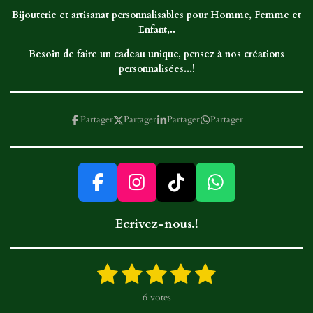
r
r
r
r
Bijouterie et artisanat personnalisables pour Homme, Femme et
Enfant,..
Besoin de faire un cadeau unique, pensez à nos créations
personnalisées..,!
Partager
Partager
Partager
Partager
F
I
T
W
a
n
i
h
Ecrivez-nous.!
c
s
k
a
e
t
T
t
b
a
o
s
1
2
3
4
5
E
É
o
g
k
A
n
v
é
é
é
é
é
v
6 votes
a
o
r
p
o