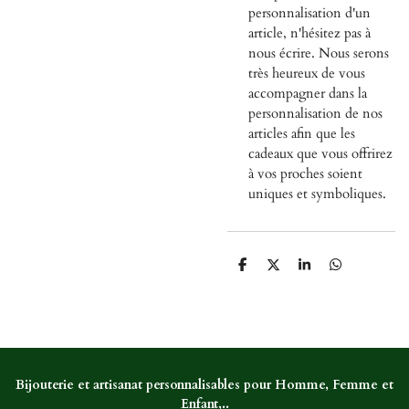
personnalisation d'un
article, n'hésitez pas à
nous écrire. Nous serons
très heureux de vous
accompagner dans la
personnalisation de nos
articles afin que les
cadeaux que vous offrirez
à vos proches soient
uniques et symboliques.
P
P
P
P
a
a
a
a
r
r
r
r
t
t
t
t
a
a
a
a
g
g
g
g
e
e
e
e
r
r
r
r
Bijouterie et artisanat personnalisables pour Homme, Femme et
Enfant,..