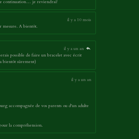
nne continuation… je reviendrai!
il y a 10 mois
r mesure. A bientôt.
il y a un an
serais possible de faire un bracelet avec écrit
a bientôt sûrement)
il y a un an
bourg accompagnée de vos parents ou d'un adulte
 pour la compréhension.