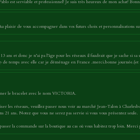
 Pablo est serviable et professionnel! Je suis très heureux de mon achat! Bo
 plaisir de vous accompagner dans vos futurs choix et personnalisations su
3 ans et donc je n’ai pa l’âge pour les réseaux il faudrait que je sache si sa 
oup de temps avec elle car je déménage en France .merci.bonne journée.(et 
tionner le bracelet avec le nom VICTORIA.
iser les réseaux, veuillez passer nous voir au marché Jean-Talon à Charles
s 21 ans. Notez que vous ne serez pas servie si vous vous présentez seule.
asser la commande sur la boutique au cas où vous habitez trop loin. Merci