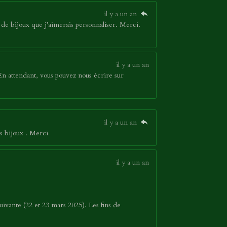
il y a un an
de bijoux que j’aimerais personnaliser. Merci.
il y a un an
En attendant, vous pouvez nous écrire sur
il y a un an
s bijoux . Merci
il y a un an
ivante (22 et 23 mars 2025). Les fins de