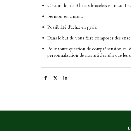
C'est un lot de 3 beaux bracelets en tissu. L
Fermoir en aimant.
Possibilité d'achat en gros.
Dans le but de vous faire composer des ens
Pour toute question de compréhension ou de 
personnalisation de nos articles afin que les
P
P
P
a
a
a
r
r
r
t
t
t
a
a
a
g
g
g
e
e
e
r
r
r
B