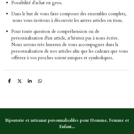
Possibilité d'achat en gros.
Dans le but de vous faire composer des ensembles complets,
nous vous invitons à découvrir les autres articles en tissu.
Pour toute question de compréhension ou de
personnalisation d'un article, n'hésitez pas à nous écrire.
Nous serons très heureux de vous accompagner dans la
personnalisation de nos articles afin que les cadeaux que vous
offrirez à vos proches soient uniques et symboliques.
P
P
P
P
a
a
a
a
r
r
r
r
t
t
t
t
a
a
a
a
g
g
g
g
e
e
e
e
r
r
r
r
Bijouterie et artisanat personnalisables pour Homme, Femme et
Enfant,..