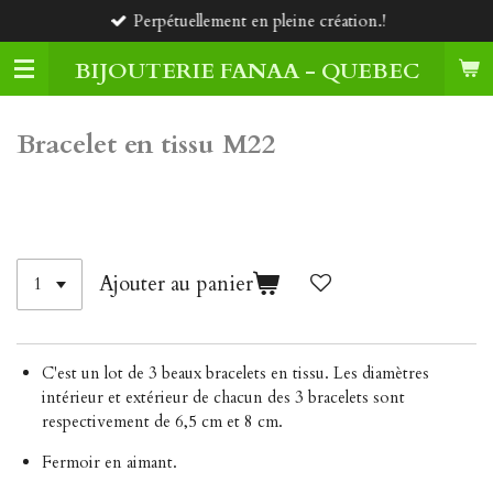
Perpétuellement en pleine création.!
Passer
au
BIJOUTERIE FANAA - QUEBEC
contenu
principal
Bracelet en tissu M22
60,00 $CA
Ajouter au panier
C'est un lot de 3 beaux bracelets en tissu. Les diamètres
intérieur et extérieur de chacun des 3 bracelets sont
respectivement de 6,5 cm et 8 cm.
Fermoir en aimant.