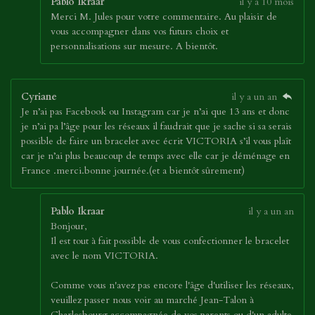
Pablo Ikraar
il y a 10 mois
Merci M. Jules pour votre commentaire. Au plaisir de
vous accompagner dans vos futurs choix et
personnalisations sur mesure. A bientôt.
Cyriane
il y a un an
Je n’ai pas Facebook ou Instagram car je n’ai que 13 ans et donc
je n’ai pa l’âge pour les réseaux il faudrait que je sache si sa serais
possible de faire un bracelet avec écrit VICTORIA s’il vous plaît
car je n’ai plus beaucoup de temps avec elle car je déménage en
France .merci.bonne journée.(et a bientôt sûrement)
Pablo Ikraar
il y a un an
Bonjour,
Il est tout à fait possible de vous confectionner le bracelet
avec le nom VICTORIA.
Comme vous n'avez pas encore l'âge d'utiliser les réseaux,
veuillez passer nous voir au marché Jean-Talon à
Charlesbourg accompagnée de vos parents ou d'un adulte