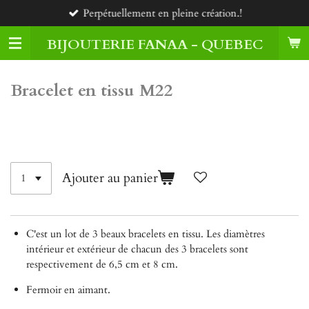
Perpétuellement en pleine création.!
Passer
au
BIJOUTERIE FANAA - QUEBEC
contenu
principal
Bracelet en tissu M22
60,00 $CA
Ajouter au panier
C'est un lot de 3 beaux bracelets en tissu. Les diamètres
intérieur et extérieur de chacun des 3 bracelets sont
respectivement de 6,5 cm et 8 cm.
Fermoir en aimant.