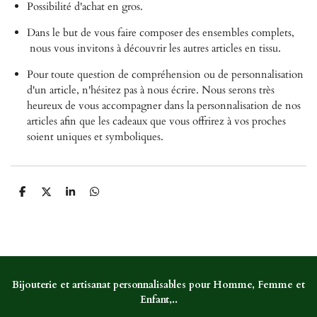
Possibilité d'achat en gros.
Dans le but de vous faire composer des ensembles complets,
nous vous invitons à découvrir les autres articles en tissu.
Pour toute question de compréhension ou de personnalisation
d'un article, n'hésitez pas à nous écrire. Nous serons très
heureux de vous accompagner dans la personnalisation de nos
articles afin que les cadeaux que vous offrirez à vos proches
soient uniques et symboliques.
P
P
P
P
a
a
a
a
r
r
r
r
t
t
t
t
a
a
a
a
g
g
g
g
e
e
e
e
r
r
r
r
Bijouterie et artisanat personnalisables pour Homme, Femme et
Enfant,..