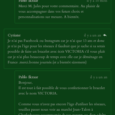
Pablo Ikraar
il y a 10 mois
Merci M. Jules pour votre commentaire. Au plaisir de
vous accompagner dans vos futurs choix et
personnalisations sur mesure. A bientôt.
Cyriane
il y a un an
Je n’ai pas Facebook ou Instagram car je n’ai que 13 ans et donc
je n’ai pa l’âge pour les réseaux il faudrait que je sache si sa serais
possible de faire un bracelet avec écrit VICTORIA s’il vous plaît
car je n’ai plus beaucoup de temps avec elle car je déménage en
France .merci.bonne journée.(et a bientôt sûrement)
Pablo Ikraar
il y a un an
Bonjour,
Il est tout à fait possible de vous confectionner le bracelet
avec le nom VICTORIA.
Comme vous n'avez pas encore l'âge d'utiliser les réseaux,
veuillez passer nous voir au marché Jean-Talon à
Charlesbourg accompagnée de vos parents ou d'un adulte