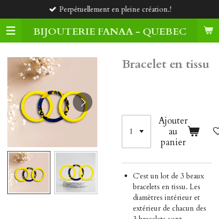
Perpétuellement en pleine création.!
Passer
au
BIJOUTERIE FANAA - QUEBEC
contenu
principal
Bracelet en tissu
35,00 $CA
Ajouter
au
panier
C'est un lot de 3 beaux
bracelets en tissu. Les
diamètres intérieur et
extérieur de chacun des