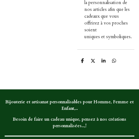
la personnalisation de
nos articles afin que les
cadeaux que vous
offrirez à vos proches
soient
uniques et symboliques.
P
P
P
P
a
a
a
a
r
r
r
r
t
t
t
t
a
a
a
a
g
g
g
g
e
e
e
e
r
r
r
r
Bijouterie et artisanat personnalisables pour Homme, Femme et
Enfant,..
Besoin de faire un cadeau unique, pensez à nos créations
personnalisées..,!