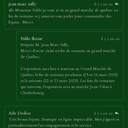
jean marc sully
il y a un an
allo Monsieur Pablo je vous ai vu au gtand marché de quebec en
fin de semaine et j aimerai vous parler pour commander des
bijoux . Merci
Pablo Ikraar
il y a un an
Bonjour M. Jean Marc Sully,
Merci d'avoir visité en fin de semaine au grand marché
de Québec.
L'exposition aura lieu à nouveau au Grand Marché de
Québec la fin de semaine prochaine (15 et 16 mars 2025)
et la suivante (22 et 23 mars 2025). Les fins de semaines
qui suivront, l'exposition sera au marché Jean-Talon à
Charlesbourg.
Ade Dodoo
il y a un an
Très beaux bijoux. Boutique en ligne impeccable. Moi j'apprécie
particulièrement l'accompagnement et le service