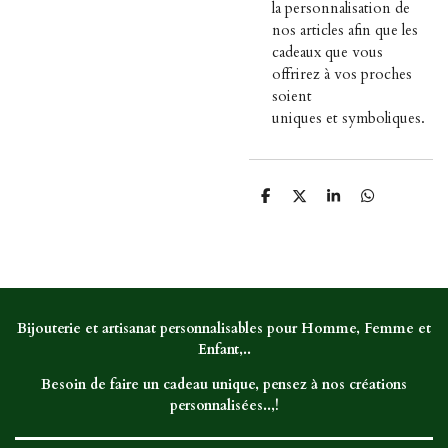
la personnalisation de
nos articles afin que les
cadeaux que vous
offrirez à vos proches
soient
uniques et symboliques.
P
P
P
P
a
a
a
a
r
r
r
r
t
t
t
t
a
a
a
a
g
g
g
g
e
e
e
e
r
r
r
r
Bijouterie et artisanat personnalisables pour Homme, Femme et
Enfant,..
Besoin de faire un cadeau unique, pensez à nos créations
personnalisées..,!