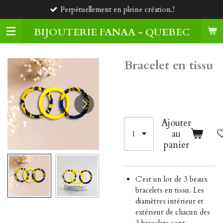
Perpétuellement en pleine création.!
Passer
au
BIJOUTERIE FANAA - QUEBEC
contenu
principal
Bracelet en tissu
35,00 $CA
Ajouter
au
panier
C'est un lot de 3 beaux
bracelets en tissu. Les
diamètres intérieur et
extérieur de chacun des