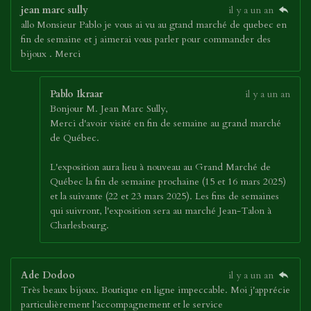
jean marc sully
il y a un an
allo Monsieur Pablo je vous ai vu au gtand marché de quebec en
fin de semaine et j aimerai vous parler pour commander des
bijoux . Merci
Pablo Ikraar
il y a un an
Bonjour M. Jean Marc Sully,
Merci d'avoir visité en fin de semaine au grand marché
de Québec.
L'exposition aura lieu à nouveau au Grand Marché de
Québec la fin de semaine prochaine (15 et 16 mars 2025)
et la suivante (22 et 23 mars 2025). Les fins de semaines
qui suivront, l'exposition sera au marché Jean-Talon à
Charlesbourg.
Ade Dodoo
il y a un an
Très beaux bijoux. Boutique en ligne impeccable. Moi j'apprécie
particulièrement l'accompagnement et le service