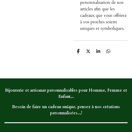
personnalisation de nos
articles afin que les
cadeaux que vous offrirez
à vos proches soient
uniques et symboliques.
P
P
P
P
a
a
a
a
r
r
r
r
t
t
t
t
a
a
a
a
g
g
g
g
e
e
e
e
r
r
r
r
Bijouterie et artisanat personnalisables pour Homme, Femme et
Enfant,..
Besoin de faire un cadeau unique, pensez à nos créations
personnalisées..,!