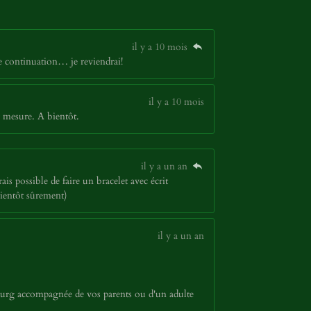
il y a 10 mois
ne continuation… je reviendrai!
il y a 10 mois
 mesure. A bientôt.
il y a un an
ais possible de faire un bracelet avec écrit
bientôt sûrement)
il y a un an
bourg accompagnée de vos parents ou d'un adulte