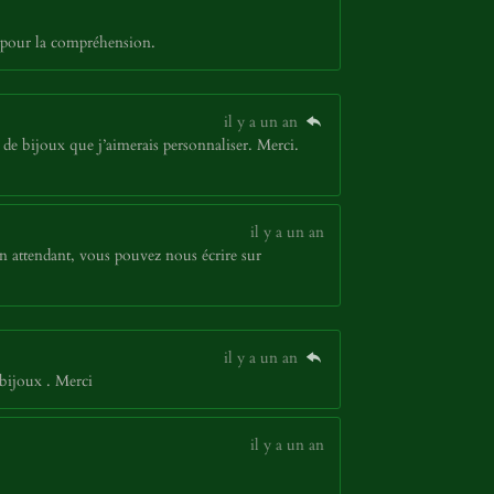
 pour la compréhension.
il y a un an
de bijoux que j’aimerais personnaliser. Merci.
il y a un an
n attendant, vous pouvez nous écrire sur
il y a un an
bijoux . Merci
il y a un an