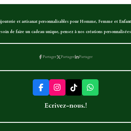
ijouterie et artisanat personnalisables pour Homme, Femme et Enfant,
soin de faire un cadeau unique, pensez à nos créations personnalisées.
Partager
Partager
Partager
F
I
T
W
a
n
i
h
Ecrivez-nous.!
c
s
k
a
e
t
T
t
b
a
o
s
o
g
k
A