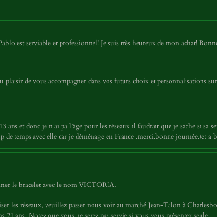
Pablo est serviable et professionnel! Je suis très heureux de mon achat! Bon
 plaisir de vous accompagner dans vos futurs choix et personnalisations sur
 ans et donc je n’ai pa l’âge pour les réseaux il faudrait que je sache si sa ser
p de temps avec elle car je déménage en France .merci.bonne journée.(et a 
tionner le bracelet avec le nom VICTORIA.
iser les réseaux, veuillez passer nous voir au marché Jean-Talon à Charles
 21 ans. Notez que vous ne serez pas servie si vous vous présentez seule.