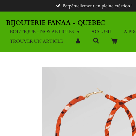
Perpétuellement en pleine création.!
Passer
au
contenu
BIJOUTERIE FANAA - QUEBEC
principal
BOUTIQUE - NOS ARTICLES
ACCUEIL
A PR
TROUVER UN ARTICLE