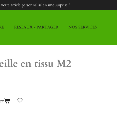
otre article personnalisé en une surprise.!
RE
RÉSEAUX - PARTAGER
NOS SERVICES
eille en tissu M2
er