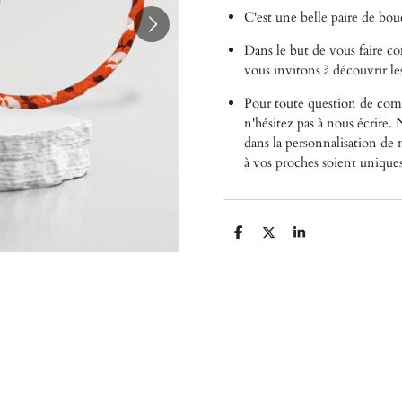
C'est une belle paire de boucl
Dans le but de vous faire 
vous
invitons à découvrir les 
Pour toute question de comp
n'hésitez pas à nous écrire
dans la personnalisation de n
à vos proches soient unique
P
P
P
a
a
a
r
r
r
t
t
t
a
a
a
g
g
g
e
e
e
r
r
r