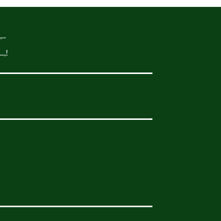
..
.,!