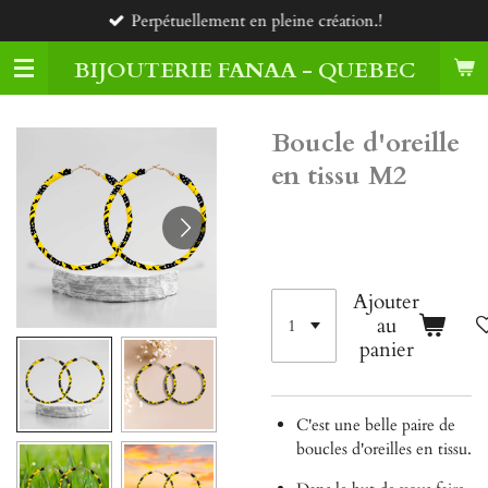
Perpétuellement en pleine création.!
Passer
au
BIJOUTERIE FANAA - QUEBEC
contenu
principal
Boucle d'oreille
en tissu M2
24,00 $CA
Ajouter
au
panier
C'est une belle paire de
boucles d'oreilles en tissu.