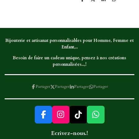
P
P
P
P
a
a
a
a
r
r
r
r
t
t
t
t
a
a
a
a
g
g
g
g
e
e
e
e
r
r
r
r
Bijouterie et artisanat personnalisables pour Homme, Femme et
Enfant,..
Besoin de faire un cadeau unique, pensez à nos créations
personnalisées..,!
Partager
Partager
Partager
Partager
F
I
T
W
a
n
i
h
Ecrivez-nous.!
c
s
k
a