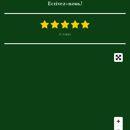
Ecrivez-nous.!
c
s
k
a
e
t
T
t
b
a
o
s
1
2
3
4
5
E
É
o
g
k
A
n
v
é
é
é
é
é
v
6 votes
a
o
r
p
o
t
t
t
t
t
l
k
a
p
y
u
o
o
o
o
o
e
m
a
r
i
i
i
i
i
t
l
i
'
l
l
l
l
l
o
é
e
e
e
e
e
n
v
a
:
s
s
s
s
l
5
u
é
a
t
t
o
i
i
o
l
n
e