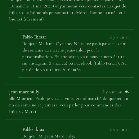
Dimanche 11 mai 2025) et j’aimerais vous contacter au sujet de
bijoux que j’aimerais personnaliser. Merci. Bonne journée et à
bientôt (sûrement)
Pablo Ikraar
il y a un an
Bonjour Madame Cyriane. N'hésitez pas à passer les fins
de semaine au marché Jean-Talon pour la
personnalisation. En attendant, vous pouvez nous écrire
sur instagram (Fanaa.ca) ou Facebook (Pablo Ikraar). Au
plaisir de vous relire. A bientôt.
jean marc sully
il y a un an
allo Monsieur Pablo je vous ai vu au gtand marché de quebec en
fin de semaine et j aimerai vous parler pour commander des
bijoux . Merci
Pablo Ikraar
il y a un an
Bonjour M. Jean Marc Sully,