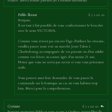
France .merci.bonne journée.(et a bientôt sûrement)
Pablo Ikraar
il y a un an
Bonjour,
Il est tout à fait possible de vous confectionner le bracelet
avec le nom VICTORIA.
Comme vous n'avez pas encore l'âge d'utiliser les réseaux,
veuillez passer nous voir au marché Jean-Talon à
Charlesbourg accompagnée de vos parents ou d'un adulte
comme vos frères ou soeurs âgés d'au moins 21 ans.
Notez que vous ne serez pas servie si vous vous présentez
seule.
Vous pouvez aussi leur demander de vous passer la
commande sur la boutique au cas où vous habitez trop
loin. Merci pour la compréhension.
Cyriane
il y a un an
Bonjour monsieur Pablo je vous ai vue à Québec aujourd’hui (le