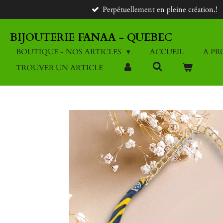
Perpétuellement en pleine création.!
Passer
au
contenu
BIJOUTERIE FANAA - QUEBEC
principal
BOUTIQUE - NOS ARTICLES
ACCUEIL
A PR
TROUVER UN ARTICLE