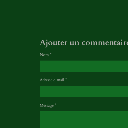
i
l
e
s
Ajouter un commentair
Nom *
Adresse e-mail *
Message *