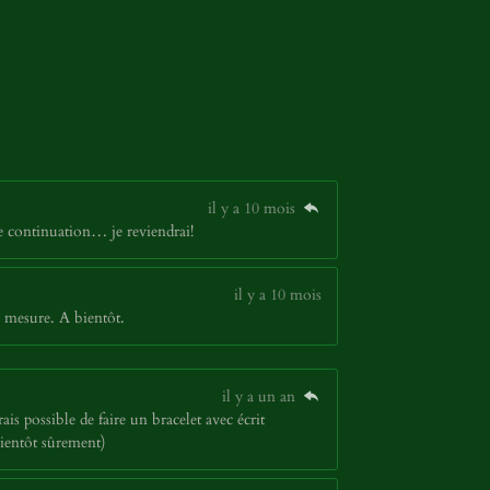
il y a 10 mois
ne continuation… je reviendrai!
il y a 10 mois
 mesure. A bientôt.
il y a un an
ais possible de faire un bracelet avec écrit
bientôt sûrement)