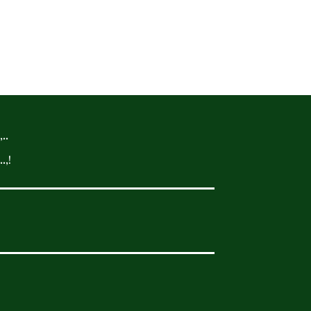
..
.,!