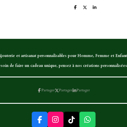
P
P
P
a
a
a
r
r
r
t
t
t
a
a
a
g
g
g
e
e
e
r
r
r
ijouterie et artisanat personnalisables pour Homme, Femme et Enfant,
soin de faire un cadeau unique, pensez à nos créations personnalisées.
Partager
Partager
Partager
F
I
T
W