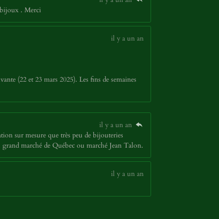
bijoux . Merci
il y a un an
vante (22 et 23 mars 2025). Les fins de semaines
il y a un an
tion sur mesure que très peu de bijouteries
p au grand marché de Québec ou marché Jean Talon.
il y a un an