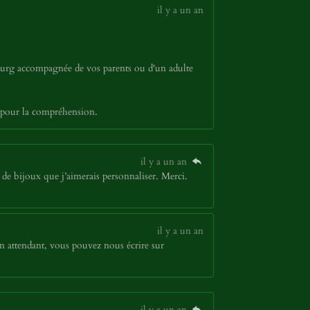
il y a un an
bourg accompagnée de vos parents ou d'un adulte
 pour la compréhension.
il y a un an
de bijoux que j’aimerais personnaliser. Merci.
il y a un an
n attendant, vous pouvez nous écrire sur
il y a un an