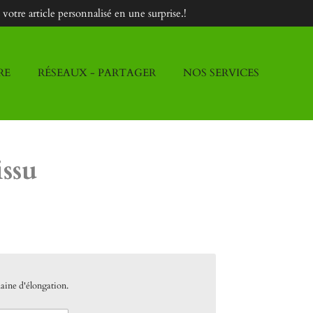
otre article personnalisé en une surprise.!
RE
RÉSEAUX - PARTAGER
NOS SERVICES
issu
haine d'élongation.