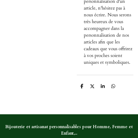
personnalisation d'un
article, n'hésitez pas à
nous écrire. Nous serons
très heureux de vous
accompagner dans la
personnalisation de nos
articles afin que les
cadeaux que vous offrirez
à vos proches soient
uniques et symboliques.
P
P
P
P
a
a
a
a
r
r
r
r
t
t
t
t
a
a
a
a
g
g
g
g
e
e
e
e
r
r
r
r
Bijouterie et artisanat personnalisables pour Homme, Femme et
Enfant,..