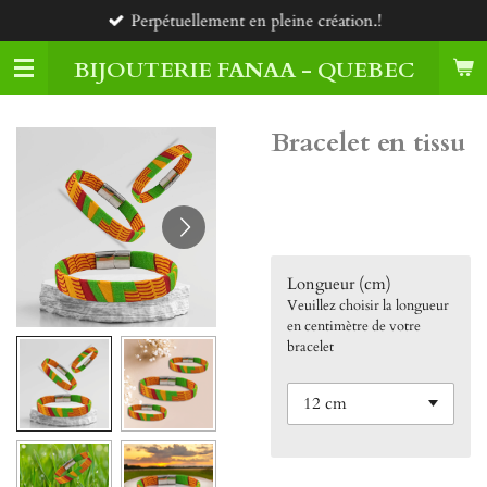
Perpétuellement en pleine création.!
Passer
au
BIJOUTERIE FANAA - QUEBEC
contenu
principal
Bracelet en tissu
45,00 $CA
Longueur (cm)
Veuillez choisir la longueur
en centimètre de votre
bracelet