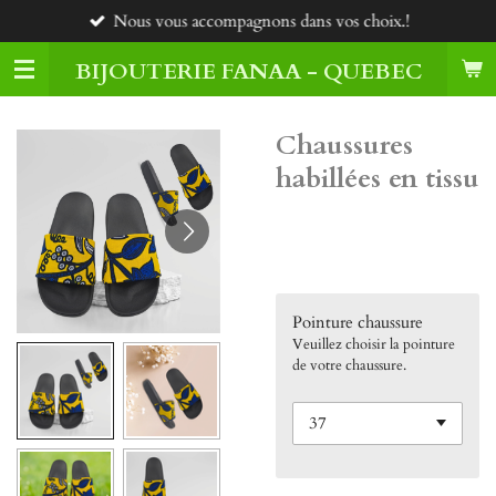
Nous vous accompagnons dans vos choix.!
Passer
au
BIJOUTERIE FANAA - QUEBEC
contenu
principal
Chaussures
habillées en tissu
65,00 $CA
Pointure chaussure
Veuillez choisir la pointure
de votre chaussure.