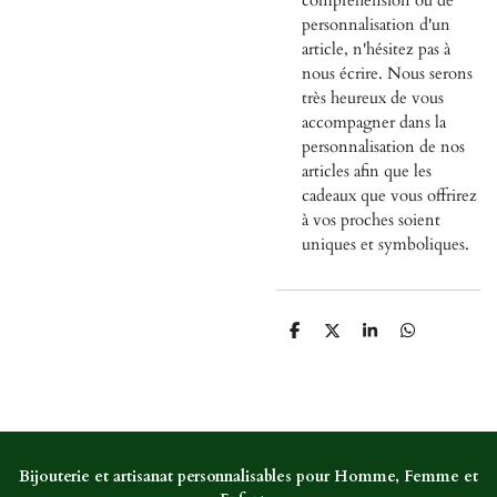
personnalisation d'un
article, n'hésitez pas à
nous écrire. Nous serons
très heureux de vous
accompagner dans la
personnalisation de nos
articles afin que les
cadeaux que vous offrirez
à vos proches soient
uniques et symboliques.
P
P
P
P
a
a
a
a
r
r
r
r
t
t
t
t
a
a
a
a
g
g
g
g
e
e
e
e
r
r
r
r
Bijouterie et artisanat personnalisables pour Homme, Femme et