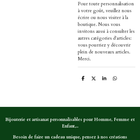
Pour toute personnalisation
à votre goût, veuillez nous
écrire ou nous visiter à la
boutique. Nous vous
invitons aussi à consulter les
autres catégories d'articles:
vous pourriez y découvrir
plein de nouveaux articles.
Merci.
P
P
P
P
a
a
a
a
r
r
r
r
t
t
t
t
a
a
a
a
g
g
g
g
e
e
e
e
r
r
r
r
Bijouterie et artisanat personnalisables pour Homme, Femme et
Enfant,..
Besoin de faire un cadeau unique, pensez à nos créations