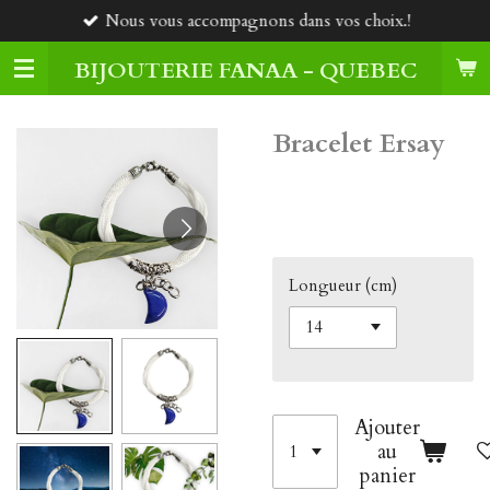
Nous vous accompagnons dans vos choix.!
Passer
au
BIJOUTERIE FANAA - QUEBEC
contenu
principal
Bracelet Ersay
39,00 $CA
Longueur (cm)
Ajouter
au
panier