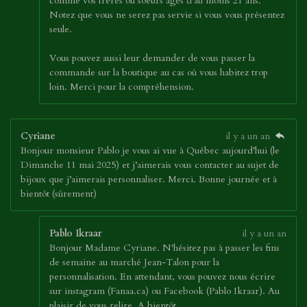
comme vos frères ou soeurs âgés d'au moins 21 ans.
Notez que vous ne serez pas servie si vous vous présentez
seule.
Vous pouvez aussi leur demander de vous passer la
commande sur la boutique au cas où vous habitez trop
loin. Merci pour la compréhension.
Cyriane
il y a un an
Bonjour monsieur Pablo je vous ai vue à Québec aujourd’hui (le
Dimanche 11 mai 2025) et j’aimerais vous contacter au sujet de
bijoux que j’aimerais personnaliser. Merci. Bonne journée et à
bientôt (sûrement)
Pablo Ikraar
il y a un an
Bonjour Madame Cyriane. N'hésitez pas à passer les fins
de semaine au marché Jean-Talon pour la
personnalisation. En attendant, vous pouvez nous écrire
sur instagram (Fanaa.ca) ou Facebook (Pablo Ikraar). Au
plaisir de vous relire. A bientôt.