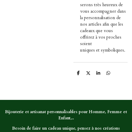
serons très heureux de
vous accompagner dans
la personnalisation de
nos articles afin que les
cadeaux que vous
offrirez à vos proches
soient
uniques et symboliques.
P
P
P
P
a
a
a
a
r
r
r
r
t
t
t
t
a
a
a
a
g
g
g
g
e
e
e
e
r
r
r
r
Bijouterie et artisanat personnalisables pour Homme, Femme et
Enfant,..
Besoin de faire un cadeau unique, pensez à nos créations