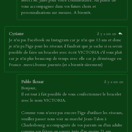
Merci M. Jules pour votre commentaire. Au plaisir de
vous accompagner dans vos futurs choix et
personnalisations sur mesure. A bientôt.
Cyriane
il y a un an
Je n’ai pas Facebook ou Instagram car je n’ai que 13 ans et donc
je n’ai pa l’âge pour les réseaux il faudrait que je sache si sa serais
possible de faire un bracelet avec écrit VICTORIA s’il vous plaît
car je n’ai plus beaucoup de temps avec elle car je déménage en
France .merci.bonne journée.(et a bientôt sûrement)
Pablo Ikraar
il y a un an
Bonjour,
Il est tout à fait possible de vous confectionner le bracelet
avec le nom VICTORIA.
Comme vous n'avez pas encore l'âge d'utiliser les réseaux,
veuillez passer nous voir au marché Jean-Talon à
Charlesbourg accompagnée de vos parents ou d'un adulte
comme vos frères ou soeurs âgés d'au moins 21 ans.