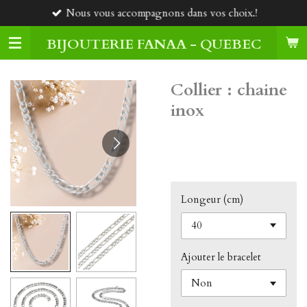
Nous vous accompagnons dans vos choix.!
Passer
au
BIJOUTERIE FANAA - QUEBEC
contenu
principal
Collier : chaine
inox
60,00 $CA
Longeur (cm)
Ajouter le bracelet