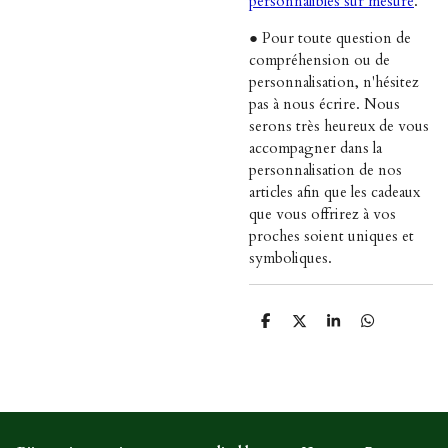
personnalibles sur mesure
.
● Pour toute question de
compréhension ou de
personnalisation, n'hésitez
pas à nous écrire. Nous
serons très heureux de vous
accompagner dans la
personnalisation de nos
articles afin que les cadeaux
que vous offrirez à vos
proches soient uniques et
symboliques.
P
P
P
P
a
a
a
a
r
r
r
r
t
t
t
t
a
a
a
a
g
g
g
g
e
e
e
e
r
r
r
r