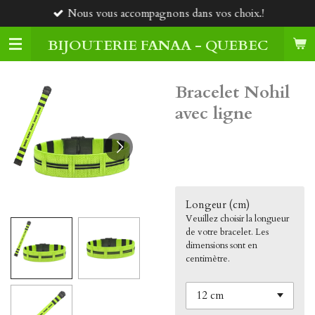
Nous vous accompagnons dans vos choix.!
Passer
au
BIJOUTERIE FANAA - QUEBEC
contenu
principal
Bracelet Nohil
avec ligne
35,00 $CA
Longeur (cm)
Veuillez choisir la longueur
de votre bracelet. Les
dimensions sont en
centimètre.